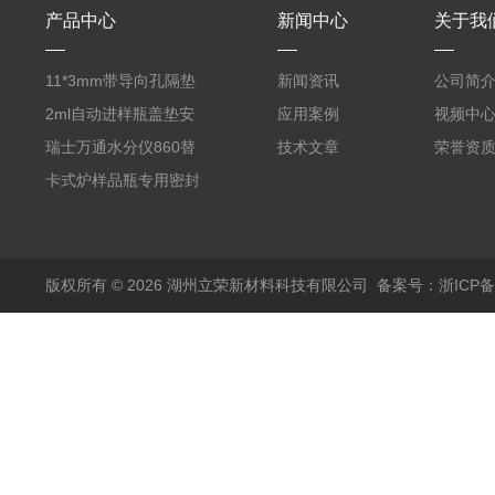
产品中心
新闻中心
关于我
11*3mm带导向孔隔垫
新闻资讯
公司简
气相色谱仪用红色耐
2ml自动进样瓶盖垫安
应用案例
视频中
380℃高温 替代5193-
捷伦款气相螺纹顶空瓶
瑞士万通水分仪860替
技术文章
荣誉资
4757 瓶装一瓶50个
液相切口9*1mm聚四氟
代原装产品 6.1448.057
卡式炉样品瓶专用密封
乙烯PTFE硅胶复合垫
顶空瓶盖垫 适配5ml
垫17.5*1.3mm SPME
实心盖
10-20ml 20
顶空瓶垫 四氟硅胶垫
版权所有 © 2026 湖州立荣新材料科技有限公司
备案号：浙ICP备20