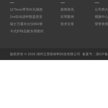
11*3mm带导向孔隔垫
新闻资讯
公司简
气相色谱仪用红色耐
2ml自动进样瓶盖垫安
应用案例
视频中
380℃高温 替代5193-
捷伦款气相螺纹顶空瓶
瑞士万通水分仪860替
技术文章
荣誉资
4757 瓶装一瓶50个
液相切口9*1mm聚四氟
代原装产品 6.1448.057
卡式炉样品瓶专用密封
乙烯PTFE硅胶复合垫
顶空瓶盖垫 适配5ml
垫17.5*1.3mm SPME
实心盖
10-20ml 20
顶空瓶垫 四氟硅胶垫
版权所有 © 2026 湖州立荣新材料科技有限公司
备案号：浙ICP备20