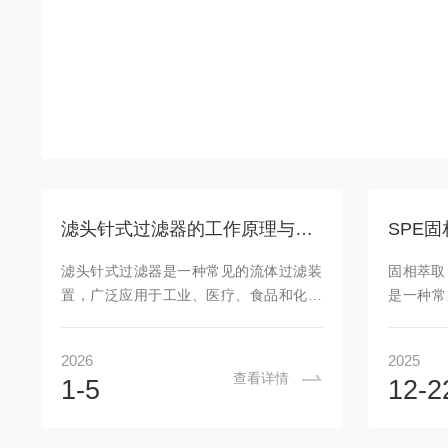
滤头针式过滤器的工作原理与应用
SPE
滤头针式过滤器是一种常见的流体过滤装
固相萃取（S
置，广泛应用于工业、医疗、食品和化工
是一种常
等领域。它以其高效的过滤性能和可靠的
于环境
操作特性，成为许多行业中关键的设备之
域。SP
2026
2025
一。本文将详细介绍其工作原理及应用领
具，其技
查看详情
1-5
12-2
域。一、工作原理滤头针式过滤器的核心
理SPE
部件是过滤头，通常由多个针状过滤元件
的分配或
组成。这些过滤元件以特定的方式排列，
的液体样