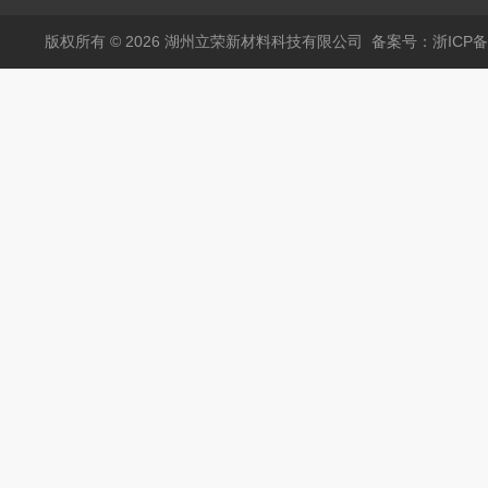
实心盖
10-20ml 20
顶空瓶垫 四氟硅胶垫
版权所有 © 2026 湖州立荣新材料科技有限公司
备案号：浙ICP备20