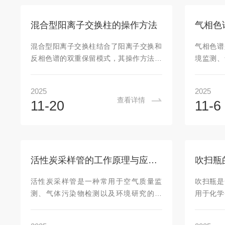
从而形成一个具有一定孔径的过滤网。在
括以下几
流体通过这些过滤元件时，较大的颗粒和
液体样品
混合型阳离子交换柱的操作方法
气相色
杂质便会被截留，而清洁的流体则能够顺
物质会
利通过。1、流体进入：当流体(液体或气
用。洗脱
混合型阳离子交换柱结合了阳离子交换和
气相色谱
体)从入口流入时，首先会经过进水管道，
非目标物质
反相色谱的双重保留模式，其操作方法需
境监测、
进入过滤...
兼顾两种机制的特性，具体步骤及关键要
技术。通
点如下：一、操作前准备柱子选择根据目
柱中，利
2025
2025
标化合物性质（如pKa值、极性）选择合
间差异进
查看详情
11-20
11-6
适的混合型柱子。例如，强酸性磺酸基团
是一个
柱适用于pKa2-10的碱性化合物（如胺
性、精
类、磺胺类药物）。确认柱子基质（如苯
用。一、
乙烯-二乙烯基苯共聚物）和功能基团（如
由耐高温
磺酸基团）的稳定性，确保在pH0-14范围
材料包括
活性炭采样管的工作原理与应用分析
吹扫瓶
内和有机溶剂中不分解。设备检查检查色
和注射器
谱系统（如HPLC）的流速、压力范围是否
品气体或
活性炭采样管是一种常用于空气质量监
吹扫瓶是
匹配柱子要求（如不锈钢柱最高压...
入。其主
测、气体污染物检测以及环境研究的工
用于化学
能是为气相
具，特别是在检测气体中有害成分时，具
域。其主
有重要作用。其原理基于活性炭具有*的吸
惰性气体