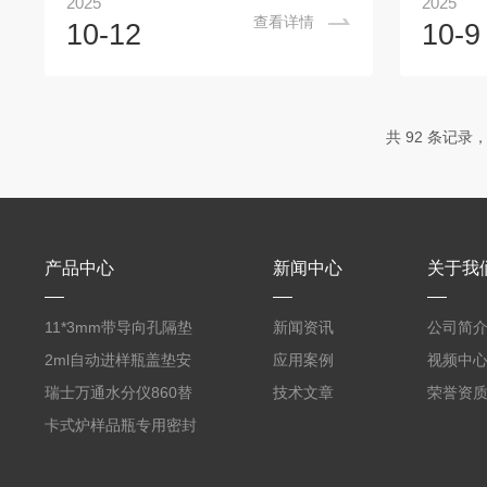
2025
2025
附能力，通过吸附空气中的气体或蒸汽成
内的杂质
查看详情
10-12
10-9
分来进行样品采集。一、工作原理活性炭
或采样的
采样管的基本原理是利用活性炭对气体成
吹扫瓶
分的吸附特性。活性炭是一种多孔的物
制，通过
质，其表面具有大量的微小孔隙，这些孔
的排气装
共 92 条记录，
隙为气体分子提供了极大的表面积，从而
其基本构
能有效吸附空气中的污染物。1、气体吸附
出气口和
原理：活性炭具有很高的比表面积，通常
理：其核
每克活性炭的表面积可以达到几百到几千
的气体或
平方米。这些微...
免污染或干
产品中心
新闻中心
关于我
11*3mm带导向孔隔垫
新闻资讯
公司简
气相色谱仪用红色耐
2ml自动进样瓶盖垫安
应用案例
视频中
380℃高温 替代5193-
捷伦款气相螺纹顶空瓶
瑞士万通水分仪860替
技术文章
荣誉资
4757 瓶装一瓶50个
液相切口9*1mm聚四氟
代原装产品 6.1448.057
卡式炉样品瓶专用密封
乙烯PTFE硅胶复合垫
顶空瓶盖垫 适配5ml
垫17.5*1.3mm SPME