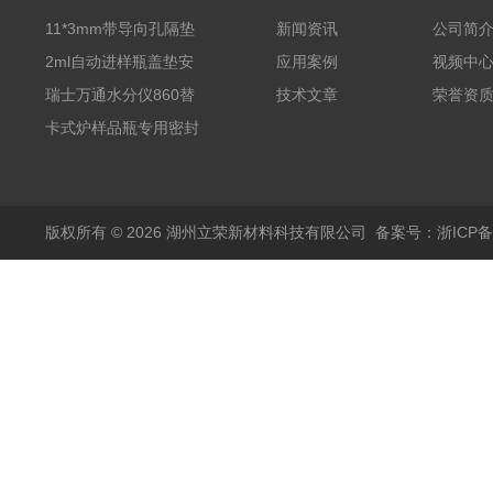
11*3mm带导向孔隔垫
新闻资讯
公司简
气相色谱仪用红色耐
2ml自动进样瓶盖垫安
应用案例
视频中
380℃高温 替代5193-
捷伦款气相螺纹顶空瓶
瑞士万通水分仪860替
技术文章
荣誉资
4757 瓶装一瓶50个
液相切口9*1mm聚四氟
代原装产品 6.1448.057
卡式炉样品瓶专用密封
乙烯PTFE硅胶复合垫
顶空瓶盖垫 适配5ml
垫17.5*1.3mm SPME
实心盖
10-20ml 20
顶空瓶垫 四氟硅胶垫
版权所有 © 2026 湖州立荣新材料科技有限公司
备案号：浙ICP备20