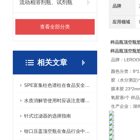
流动相溶剂瓶、试剂瓶
品牌
应用领域
查看全部分类
样品瓶顶空瓶垫片 
样品瓶顶空瓶垫片 
品牌：LEROO
相关文章
颜色分类：8*1
胶（水分测定/个
SPE富集柱色谱柱在食品安全检测中的重要性
膜本胶 23*2
氧胶塞/个 样
水质消解管使用时应该注意哪些地方？
生产企业：湖
针式过滤器的选择指南
钳口压盖顶空瓶在食品行业中的应用