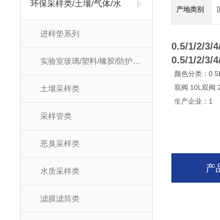
环保采样类/土壤/气体/水
产地类别
进样垫系列
0.5/1/2
0.5/1/2
实验室玻璃/塑料/橡胶/防护耗材
颜色分类：0.5L单
双阀 10L双阀 
土壤采样类
生产企业：1
采样管类
恶臭采样类
产
水质采样类
滤膜滤筒类