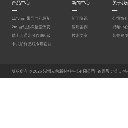
产品中心
新闻中心
关于我
11*3mm带导向孔隔垫
新闻资讯
公司简
气相色谱仪用红色耐
2ml自动进样瓶盖垫安
应用案例
视频中
380℃高温 替代5193-
捷伦款气相螺纹顶空瓶
瑞士万通水分仪860替
技术文章
荣誉资
4757 瓶装一瓶50个
液相切口9*1mm聚四氟
代原装产品 6.1448.057
卡式炉样品瓶专用密封
乙烯PTFE硅胶复合垫
顶空瓶盖垫 适配5ml
垫17.5*1.3mm SPME
实心盖
10-20ml 20
顶空瓶垫 四氟硅胶垫
版权所有 © 2026 湖州立荣新材料科技有限公司
备案号：浙ICP备20