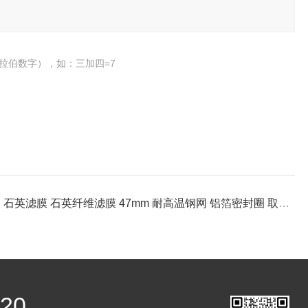
拉伯数字），如：三加四=7
：
石英滤膜 石英纤维滤膜 47mm 耐高温钢网 铝箔密封圈 取代崂应
220