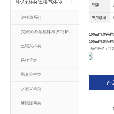
环保采样类/土壤/气体/水
品牌
进样垫系列
应用领域
实验室玻璃/塑料/橡胶/防护耗材
100ml气体
100ml气体
土壤采样类
颜色分类：可装1
采样管类
恶臭采样类
产
水质采样类
滤膜滤筒类