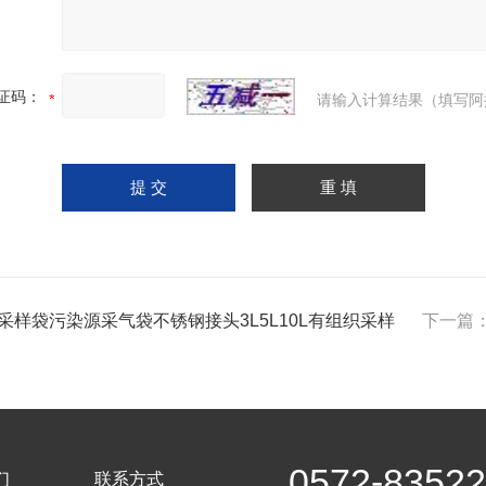
证码：
请输入计算结果（填写阿
采样袋污染源采气袋不锈钢接头3L5L10L有组织采样
下一篇
0572-8352
们
联系方式