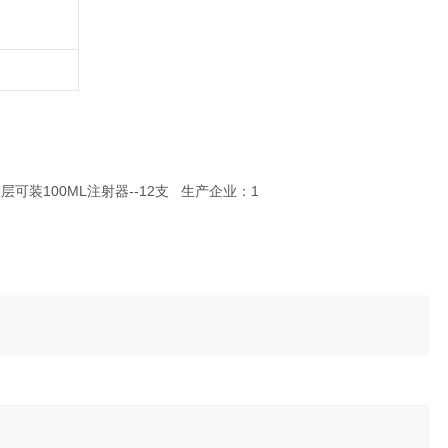
双层可装100ML注射器--12支
生产企业：1