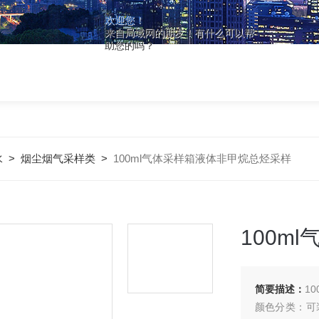
欢迎您！
来自局域网的朋友！有什么可以帮
助您的吗？
水
>
烟尘烟气采样类
>
100ml气体采样箱液体非甲烷总烃采样
100m
简要描述：
1
颜色分类：可装1