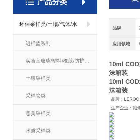
产品分类
环保采样类/土壤/气体/水
品牌
进样垫系列
应用领域
实验室玻璃/塑料/橡胶/防护耗材
10ml C
沫箱装
土壤采样类
10ml C
沫箱装
采样管类
品牌：LEROO
生产企业：湖
恶臭采样类
水质采样类