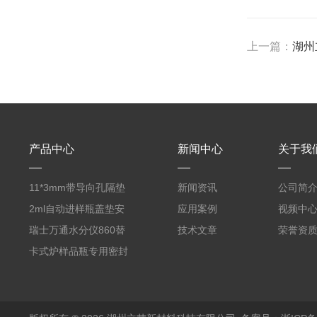
上一篇：
湖州立荣
产品中心
新闻中心
关于我
11*3mm带导向孔隔垫
新闻资讯
公司简
气相色谱仪用红色耐
2ml自动进样瓶盖垫安
应用案例
视频中
380℃高温 替代5193-
捷伦款气相螺纹顶空瓶
瑞士万通水分仪860替
技术文章
荣誉资
4757 瓶装一瓶50个
液相切口9*1mm聚四氟
代原装产品 6.1448.057
卡式炉样品瓶专用密封
乙烯PTFE硅胶复合垫
顶空瓶盖垫 适配5ml
垫17.5*1.3mm SPME
实心盖
10-20ml 20
顶空瓶垫 四氟硅胶垫