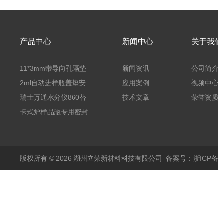
产品中心
新闻中心
关于我
11*3mm带导向孔隔垫
新闻资讯
公司简
气相色谱仪用红色耐
2ml自动进样瓶盖垫安
应用案例
视频中
380℃高温 替代5193-
捷伦款气相螺纹顶空瓶
瑞士万通水分仪860替
技术文章
荣誉资
4757 瓶装一瓶50个
液相切口9*1mm聚四氟
代原装产品 6.1448.057
卡式炉样品瓶专用密封
乙烯PTFE硅胶复合垫
顶空瓶盖垫 适配5ml
垫17.5*1.3mm SPME
实心盖
10-20ml 20
顶空瓶垫 四氟硅胶垫
版权所有 © 2026 湖州立荣新材料科技有限公司
备案号：浙ICP备20