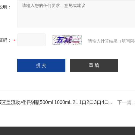
说明：
证码：
请输入计算结果（填写阿
蓝盖流动相溶剂瓶500ml 1000mL 2L 1口2口3口4口多口储液瓶HPLC试剂瓶可定
下一篇