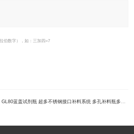
拉伯数字），如：三加四=7
：
GL80蓝盖试剂瓶 超多不锈钢接口补料系统 多孔补料瓶多系统补料 250 500 1000ml 含