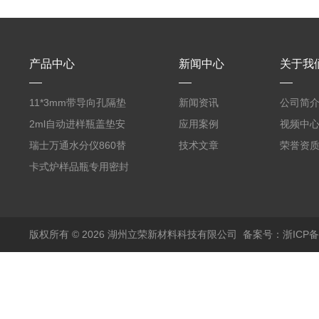
产品中心
新闻中心
关于我
11*3mm带导向孔隔垫
新闻资讯
公司简
气相色谱仪用红色耐
2ml自动进样瓶盖垫安
应用案例
视频中
380℃高温 替代5193-
捷伦款气相螺纹顶空瓶
瑞士万通水分仪860替
技术文章
荣誉资
4757 瓶装一瓶50个
液相切口9*1mm聚四氟
代原装产品 6.1448.057
卡式炉样品瓶专用密封
乙烯PTFE硅胶复合垫
顶空瓶盖垫 适配5ml
垫17.5*1.3mm SPME
实心盖
10-20ml 20
顶空瓶垫 四氟硅胶垫
版权所有 © 2026 湖州立荣新材料科技有限公司
备案号：浙ICP备20