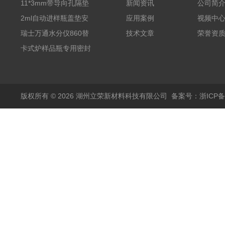
11*3mm带导向孔隔垫
新闻资讯
公司简
气相色谱仪用红色耐
2ml自动进样瓶盖垫安
应用案例
视频中
380℃高温 替代5193-
捷伦款气相螺纹顶空瓶
瑞士万通水分仪860替
技术文章
荣誉资
4757 瓶装一瓶50个
液相切口9*1mm聚四氟
代原装产品 6.1448.057
卡式炉样品瓶专用密封
乙烯PTFE硅胶复合垫
顶空瓶盖垫 适配5ml
垫17.5*1.3mm SPME
实心盖
10-20ml 20
顶空瓶垫 四氟硅胶垫
版权所有 © 2026 湖州立荣新材料科技有限公司
备案号：浙ICP备20