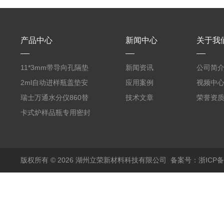
产品中心
新闻中心
关于我
11*3mm带导向孔隔垫
新闻资讯
公司简
气相色谱仪用红色耐
2ml自动进样瓶盖垫安
应用案例
视频中
380℃高温 替代5193-
捷伦款气相螺纹顶空瓶
瑞士万通水分仪860替
技术文章
荣誉资
4757 瓶装一瓶50个
液相切口9*1mm聚四氟
代原装产品 6.1448.057
卡式炉样品瓶专用密封
乙烯PTFE硅胶复合垫
顶空瓶盖垫 适配5ml
垫17.5*1.3mm SPME
实心盖
10-20ml 20
顶空瓶垫 四氟硅胶垫
版权所有 © 2026 湖州立荣新材料科技有限公司
备案号：浙ICP备20