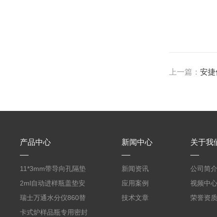
上一篇：
安捷
产品中心
新闻中心
关于我
11*3mm带导向孔隔垫
新闻资讯
公司简
气相色谱仪用红色耐
2ml自动进样瓶盖垫安
应用案例
视频中
380℃高温 替代5193-
捷伦款气相螺纹顶空瓶
瑞士万通水分仪860替
技术文章
荣誉资
4757 瓶装一瓶50个
液相切口9*1mm聚四氟
代原装产品 6.1448.057
卡式炉样品瓶专用密封