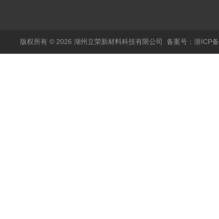
乙烯PTFE硅胶复合垫
顶空瓶盖垫 适配5ml
垫17.5*1.3mm SPME
实心盖
10-20ml 20
顶空瓶垫 四氟硅胶垫
版权所有 © 2026 湖州立荣新材料科技有限公司
备案号：浙ICP备20