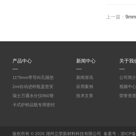
上一篇：
9mm进
产品中心
新闻中心
关于我
11*3mm带导向孔隔垫
新闻资讯
公司简
气相色谱仪用红色耐
2ml自动进样瓶盖垫安
应用案例
视频中
380℃高温 替代5193-
捷伦款气相螺纹顶空瓶
瑞士万通水分仪860替
技术文章
荣誉资
4757 瓶装一瓶50个
液相切口9*1mm聚四氟
代原装产品 6.1448.057
卡式炉样品瓶专用密封
乙烯PTFE硅胶复合垫
顶空瓶盖垫 适配5ml
垫17.5*1.3mm SPME
实心盖
10-20ml 20
顶空瓶垫 四氟硅胶垫
版权所有 © 2026 湖州立荣新材料科技有限公司
备案号：浙ICP备20