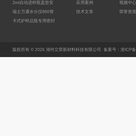
气相色谱仪用红色耐
2ml自动进样瓶盖垫安
应用案例
视频中
380℃高温 替代5193-
捷伦款气相螺纹顶空瓶
瑞士万通水分仪860替
技术文章
荣誉资
4757 瓶装一瓶50个
液相切口9*1mm聚四氟
代原装产品 6.1448.057
卡式炉样品瓶专用密封
乙烯PTFE硅胶复合垫
顶空瓶盖垫 适配5ml
垫17.5*1.3mm SPME
实心盖
10-20ml 20
顶空瓶垫 四氟硅胶垫
版权所有 © 2026 湖州立荣新材料科技有限公司
备案号：浙ICP备20