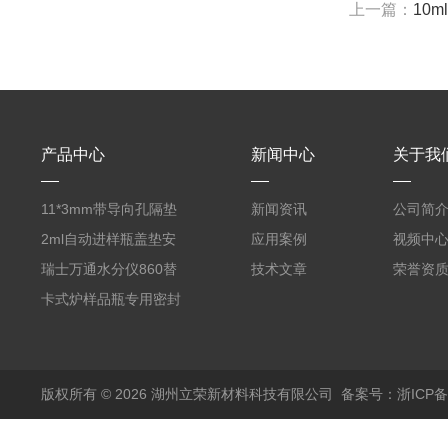
上一篇：
10ml
产品中心
新闻中心
关于我
11*3mm带导向孔隔垫
新闻资讯
公司简
气相色谱仪用红色耐
2ml自动进样瓶盖垫安
应用案例
视频中
380℃高温 替代5193-
捷伦款气相螺纹顶空瓶
瑞士万通水分仪860替
技术文章
荣誉资
4757 瓶装一瓶50个
液相切口9*1mm聚四氟
代原装产品 6.1448.057
卡式炉样品瓶专用密封
乙烯PTFE硅胶复合垫
顶空瓶盖垫 适配5ml
垫17.5*1.3mm SPME
实心盖
10-20ml 20
顶空瓶垫 四氟硅胶垫
版权所有 © 2026 湖州立荣新材料科技有限公司
备案号：浙ICP备20