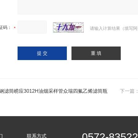
证码：
请输入计算结果（填写阿
钢滤筒崂应3012H油烟采样管众瑞四氟乙烯滤筒瓶
下一篇
0572-8352
们
联系方式